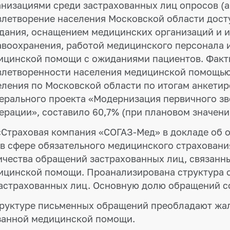
анизациями среди застрахованных лиц опросов (
влетворение населения Московской области дост
дания, оснащением медицинских организаций и 
авоохранения, работой медицинского персонала и
ицинской помощи с ожиданиями пациентов. Факти
влетворенности населения медицинской помощью
еления по Московской области по итогам анкетиро
ерального проекта «Модернизация первичного зв
ерации», составило 60,7% (при плановом значении
«Страховая компания «СОГАЗ-Мед» в докладе об 
 в сфере обязательного медицинского страховани
ичества обращений застрахованных лиц, связанны
ицинской помощи. Проанализирована структура 
застрахованных лиц. Основную долю обращений с
труктуре письменных обращений преобладают жал
занной медицинской помощи.