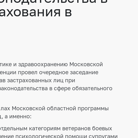
ахования в
итике и здравоохранению Московской
ренции провел очередное заседание
ав застрахованных лиц при
аконодательства в сфере обязательного
ллах Московской областной программы
, а именно:
тдельным категориям ветеранов боевых
учение психологической помощи супругами