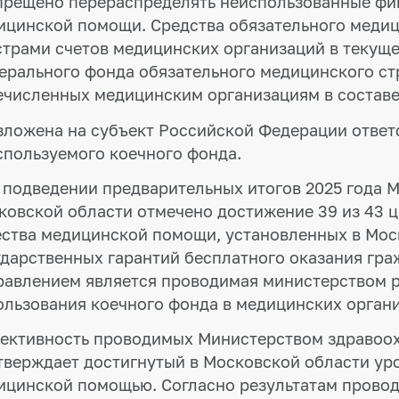
апрещено перераспределять неиспользованные фи
ицинской помощи. Средства обязательного медиц
страми счетов медицинских организаций в текуще
ерального фонда обязательного медицинского стр
ечисленных медицинским организациям в состав
озложена на субъект Российской Федерации ответ
спользуемого коечного фонда.
 подведении предварительных итогов 2025 года 
ковской области отмечено достижение 39 из 43 ц
ества медицинской помощи, установленных в Мо
ударственных гарантий бесплатного оказания г
равлением является проводимая министерством р
ользования коечного фонда в медицинских орган
ективность проводимых Министерством здравоох
тверждает достигнутый в Московской области ур
ицинской помощью. Согласно результатам прово