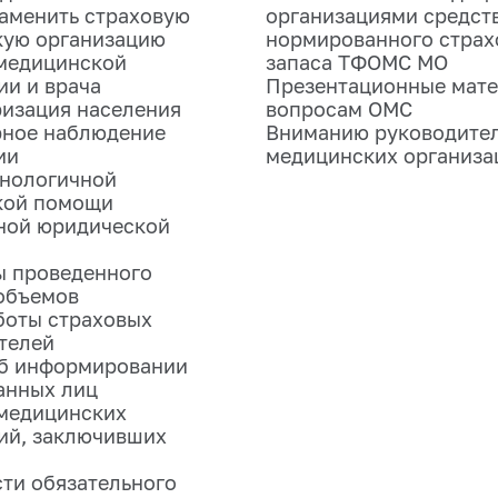
аменить страховую
организациями средст
кую организацию
нормированного страх
медицинской
запаса ТФОМС МО
ии и врача
Презентационные мате
изация населения
вопросам ОМС
рное наблюдение
Вниманию руководите
ии
медицинских организа
хнологичной
кой помощи
ной юридической
ы проведенного
объемов
боты страховых
телей
об информировании
анных лиц
медицинских
ий, заключивших
ти обязательного