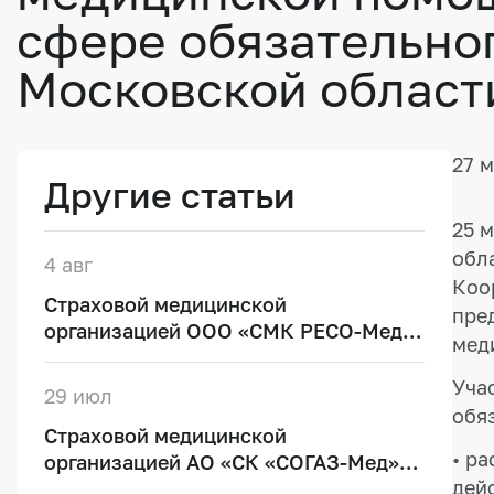
сфере обязательно
Московской област
27 
Другие статьи
25 
обл
4 авг
Коо
Страховой медицинской
пре
организацией ООО «СМК РЕСО-Мед»
мед
30 июля 2026 года открыт
дополнительный пункт выдачи
Уча
29 июл
полисов обязательного
обя
Страховой медицинской
медицинского страхования
• р
организацией АО «СК «СОГАЗ-Мед»
дей
28 июля 2026 года открыт