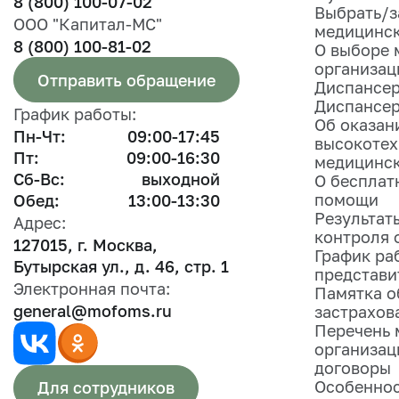
8 (800) 100-07-02
Выбрать/з
ООО "Капитал-МС"
медицинс
8 (800) 100-81-02
О выборе 
организац
Отправить обращение
Диспансер
Диспансе
График работы:
Об оказан
Пн-Чт:
09:00-17:45
высокоте
Пт:
09:00-16:30
медицинс
Сб-Вс:
выходной
О бесплат
помощи
Обед:
13:00-13:30
Результат
Адрес:
контроля 
127015, г. Москва,
График ра
Бутырская ул., д. 46, стр. 1
представи
Электронная почта:
Памятка 
general@mofoms.ru
застрахов
Перечень 
организац
договоры
Особеннос
Для сотрудников