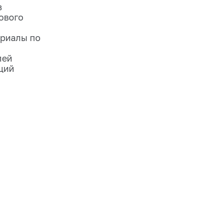
в
ового
риалы по
лей
ций