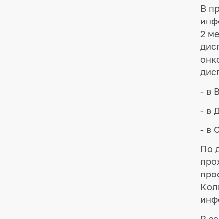
В п
инф
2 м
дис
онк
дис
- в 
- в 
- в 
По 
про
про
Кол
инф
В з