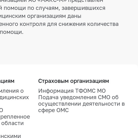
ой помощи по случаям, завершившихся
ицинским организациям даны
енного контроля для снижения количества
 помощи.
ациям
Страховым организациям
мления о
Информация ТФОМС МО
едицинских
Подача уведомления СМО об
осуществлении деятельности в
О
сфере ОМС
крепленное
 области
инскими