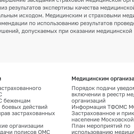
лиз результатов экспертизы качества медицинск
альным исходом. Медицинским и страховыми мед
омендации по использованию результатов провед
ушений, допускаемых при оказании медицинской
м
Медицинским организ
астрахованного
Порядок подачи уведо
С
включении в реестр м
С беженцам
организаций
 боевых действий
Информация ТФОМС М
прав застрахованных
Застрахованное и при
население Московской
ие организации
План мероприятий по
дачи полисов ОМС
использованию медиц