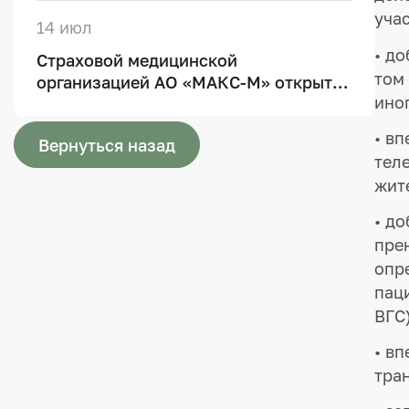
дополнительный пункт выдачи
уча
14 июл
полисов обязательного
• д
Страховой медицинской
медицинского страхования
том
организацией АО «МАКС-М» открыт
ино
дополнительный пункт выдачи
полисов обязательного
• в
Вернуться назад
медицинского страхования
тел
жит
• д
пре
опре
пац
ВГС)
• в
тран