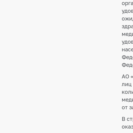
орг
удо
ожи
здр
мед
удо
нас
Фед
Фед
АО 
лиц
кол
мед
от 
В с
ока