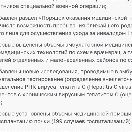
стников специальной военной операции;
обавлен раздел «Порядок оказания медицинской 
 числе возможность пребывания ближайшего родс
го лица для осуществления ухода за инвалидом I 
первые выделены объемы амбулаторной медицинс
емедицинских технологий по схеме врач-врач, а 
елей отдаленных и малонаселенных районов по с
обавлены новые исследования, проводимые в амб
натальное тестирование (определение внеклеточн
деление РНК вируса гепатита C (Hepatitis C viru
иентов с хроническим вирусным гепатитом С (оце
;
первые установлены объемы медицинской помощи 
сплантацию почки (199 случаев госпитализаций) –