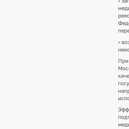
• з
мед
рее
Фед
пер
• в
неи
При
Мос
кач
гос
нап
исп
Эфф
под
мед