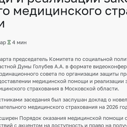
го медицинского стр
и
мар
4 мин
марта председатель Комитета по социальной пол
астной Думы Голубев А.А. в формате видеоконфе
рдинационного совета по организации защиты пр
доставлении медицинской помощи и реализации з
ицинского страхования в Московской области.
стниками заседания был заслушан доклад о нове
зательного медицинского страхования на 2026 год
асширен Порядок оказания медицинской помощи о
ствий с акцентом на доступность и право на пол