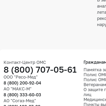
ана
лет
рек
нар
Граждана
Контакт-Центр ОМС
8 (800) 707-05-61
Памятка з
Полис ОМ
ООО "Ресо-Мед"
Полис ОМ
8 (800) 200-92-04
Ветеранам
АО "МАКС-М"
О защите 
лиц
8 (800) 333-60-03
Медицинск
АО "Согаз-Мед"
Пункты вы