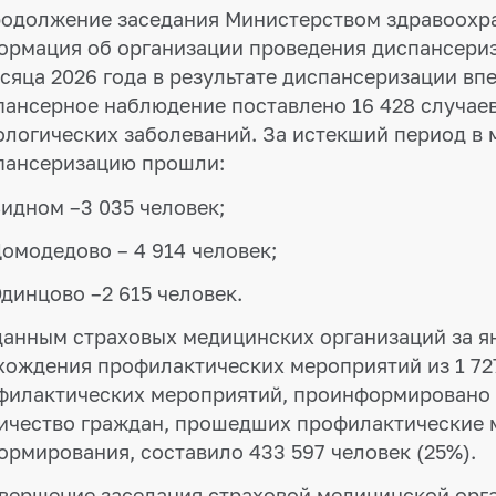
родолжение заседания Министерством здравоохр
ормация об организации проведения диспансериза
есяца 2026 года в результате диспансеризации вп
пансерное наблюдение поставлено 16 428 случаев,
ологических заболеваний. За истекший период в
пансеризацию прошли:
Видном –3 035 человек;
Домодедово – 4 914 человек;
Одинцово –2 615 человек.
данным страховых медицинских организаций за ян
хождения профилактических мероприятий из 1 7
филактических мероприятий, проинформировано (в
ичество граждан, прошедших профилактические 
ормирования, составило 433 597 человек (25%).
авершение заседания страховой медицинской ор