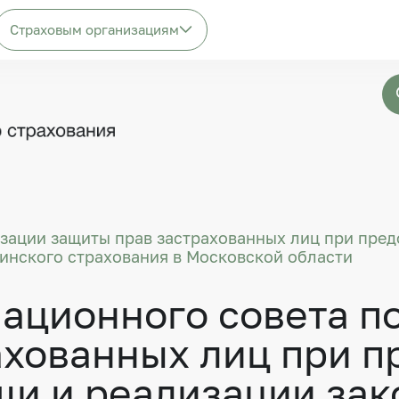
Страховым организациям
изации защиты прав застрахованных лиц при пре
цинского страхования в Московской области
ационного совета п
ахованных лиц при п
и и реализации зак