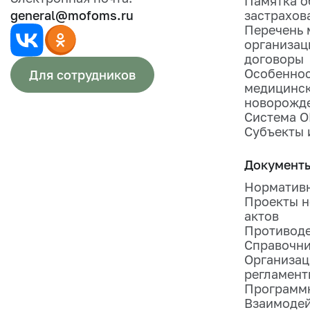
Памятка 
general@mofoms.ru
застрахов
Перечень 
организац
договоры
Особеннос
Для сотрудников
медицинск
новорожд
Система 
Субъекты 
Документ
Нормативн
Проекты н
актов
Противоде
Справочн
Организац
регламент
Программ
Взаимодей