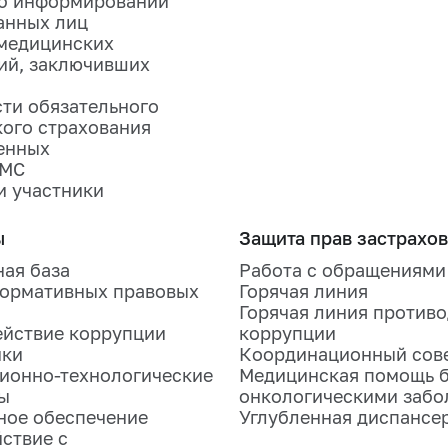
об информировании
анных лиц
медицинских
ий, заключивших
ти обязательного
ого страхования
енных
ОМС
и участники
ы
Защита прав застрахо
ая база
Работа с обращениями
ормативных правовых
Горячая линия
Горячая линия против
йствие коррупции
коррупции
ики
Координационный сов
ионно-технологические
Медицинская помощь 
ы
онкологическими забо
ное обеспечение
Углубленная диспансе
ствие с