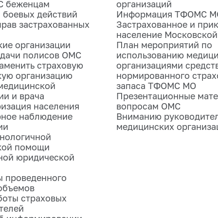
С беженцам
организаций
 боевых действий
Информация ТФОМС М
прав застрахованных
Застрахованное и при
население Московской
ие организации
План мероприятий по
дачи полисов ОМС
использованию медиц
аменить страховую
организациями средст
кую организацию
нормированного страх
медицинской
запаса ТФОМС МО
ии и врача
Презентационные мате
изация населения
вопросам ОМС
рное наблюдение
Вниманию руководите
ии
медицинских организа
хнологичной
кой помощи
ной юридической
ы проведенного
объемов
боты страховых
телей