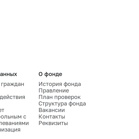
ванных
О фонде
 граждан
История фонда
Правление
одействия
План проверок
Структура фонда
ет
Вакансии
больным с
Контакты
леваниями
Реквизиты
ризация