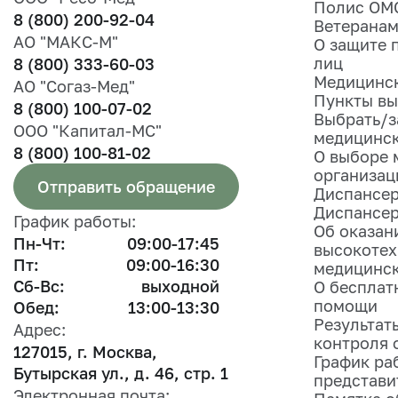
Полис ОМ
8 (800) 200-92-04
Ветеранам
АО "МАКС-М"
О защите 
лиц
8 (800) 333-60-03
Медицинск
АО "Согаз-Мед"
Пункты вы
8 (800) 100-07-02
Выбрать/з
ООО "Капитал-МС"
медицинс
8 (800) 100-81-02
О выборе 
организац
Отправить обращение
Диспансер
Диспансе
График работы:
Об оказан
Пн-Чт:
09:00-17:45
высокоте
Пт:
09:00-16:30
медицинс
Сб-Вс:
выходной
О бесплат
помощи
Обед:
13:00-13:30
Результат
Адрес:
контроля 
127015, г. Москва,
График ра
Бутырская ул., д. 46, стр. 1
представи
Электронная почта: