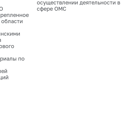
осуществлении деятельности в
О
сфере ОМС
крепленное
 области
инскими
в
ового
риалы по
лей
ций