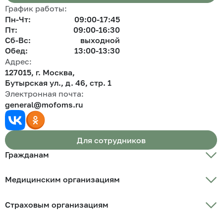
График работы:
Пн-Чт:
09:00-17:45
Пт:
09:00-16:30
Сб-Вс:
выходной
Обед:
13:00-13:30
Адрес:
127015, г. Москва,
Бутырская ул., д. 46, стр. 1
Электронная почта:
general@mofoms.ru
Для сотрудников
Гражданам
Памятка застрахованного
Медицинским организациям
Полис ОМС
Полис ОМС беженцам
Порядок подачи уведомления о включении в реестр
Ветеранам боевых действий
Страховым организациям
медицинских организаций
О защите прав застрахованных лиц
Информация ТФОМС МО
Медицинские организации
Информация ТФОМС МО